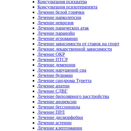
Консультация психиатра
Консультация психотерапевта
Лечение белой горячки
Лечение нарколепсии
Лечение неврозов
Лечение панических атак
Лечение паранойи
Лечение игромании
Лечение зависимости от ставок на спорт
Лечение лекарственной зависимости
Лечение ОКР
Лечение ПТСР
Лечение деменции
Лечение нарушений сна
Лечение булимии
Лечение синдрома Туретта
Лечение апатии
Лечение СДВГ
Лечение биполярного расстройства
Лечение анорексии
Лечение бессонницы
Лечение ПРЛ
Лечение дисморфобии
Лечение астении
Лечение клептомании