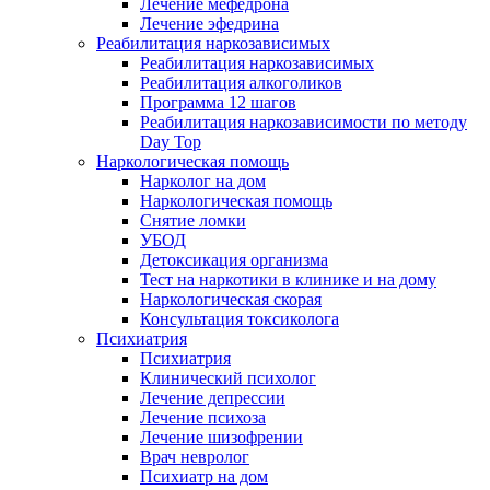
Лечение мефедрона
Лечение эфедрина
Реабилитация наркозависимых
Реабилитация наркозависимых
Реабилитация алкоголиков
Программа 12 шагов
Реабилитация наркозависимости по методу
Day Top
Наркологическая помощь
Нарколог на дом
Наркологическая помощь
Снятие ломки
УБОД
Детоксикация организма
Тест на наркотики в клинике и на дому
Наркологическая скорая
Консультация токсиколога
Психиатрия
Психиатрия
Клинический психолог
Лечение депрессии
Лечение психоза
Лечение шизофрении
Врач невролог
Психиатр на дом