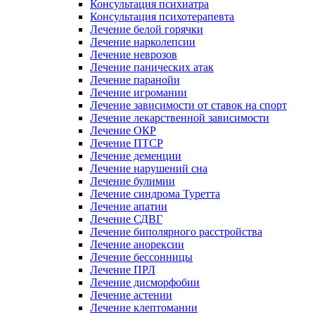
Консультация психиатра
Консультация психотерапевта
Лечение белой горячки
Лечение нарколепсии
Лечение неврозов
Лечение панических атак
Лечение паранойи
Лечение игромании
Лечение зависимости от ставок на спорт
Лечение лекарственной зависимости
Лечение ОКР
Лечение ПТСР
Лечение деменции
Лечение нарушений сна
Лечение булимии
Лечение синдрома Туретта
Лечение апатии
Лечение СДВГ
Лечение биполярного расстройства
Лечение анорексии
Лечение бессонницы
Лечение ПРЛ
Лечение дисморфобии
Лечение астении
Лечение клептомании