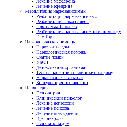
Лечение мефедрона
Лечение эфедрина
Реабилитация наркозависимых
Реабилитация наркозависимых
Реабилитация алкоголиков
Программа 12 шагов
Реабилитация наркозависимости по методу
Day Top
Наркологическая помощь
Нарколог на дом
Наркологическая помощь
Снятие ломки
УБОД
Детоксикация организма
Тест на наркотики в клинике и на дому
Наркологическая скорая
Консультация токсиколога
Психиатрия
Психиатрия
Клинический психолог
Лечение депрессии
Лечение психоза
Лечение шизофрении
Врач невролог
Психиатр на дом