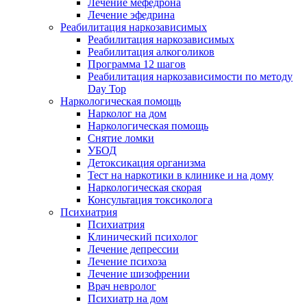
Лечение мефедрона
Лечение эфедрина
Реабилитация наркозависимых
Реабилитация наркозависимых
Реабилитация алкоголиков
Программа 12 шагов
Реабилитация наркозависимости по методу
Day Top
Наркологическая помощь
Нарколог на дом
Наркологическая помощь
Снятие ломки
УБОД
Детоксикация организма
Тест на наркотики в клинике и на дому
Наркологическая скорая
Консультация токсиколога
Психиатрия
Психиатрия
Клинический психолог
Лечение депрессии
Лечение психоза
Лечение шизофрении
Врач невролог
Психиатр на дом