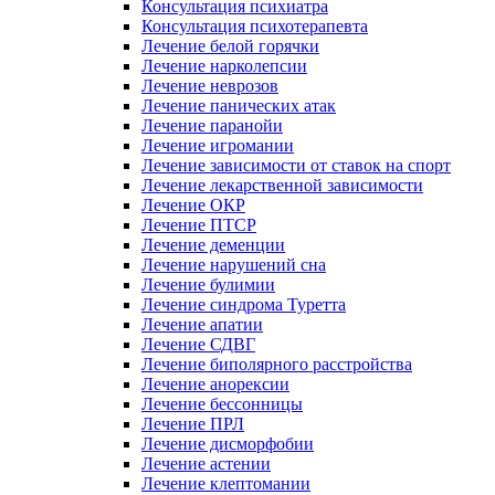
Консультация психиатра
Консультация психотерапевта
Лечение белой горячки
Лечение нарколепсии
Лечение неврозов
Лечение панических атак
Лечение паранойи
Лечение игромании
Лечение зависимости от ставок на спорт
Лечение лекарственной зависимости
Лечение ОКР
Лечение ПТСР
Лечение деменции
Лечение нарушений сна
Лечение булимии
Лечение синдрома Туретта
Лечение апатии
Лечение СДВГ
Лечение биполярного расстройства
Лечение анорексии
Лечение бессонницы
Лечение ПРЛ
Лечение дисморфобии
Лечение астении
Лечение клептомании