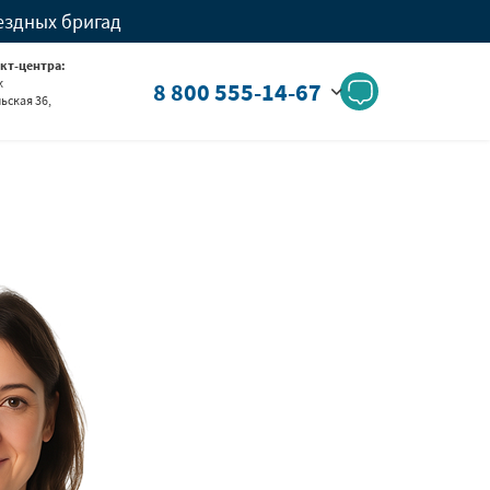
ездных бригад
кт-центра:
к
8 800 555-14-67
ьская 36,