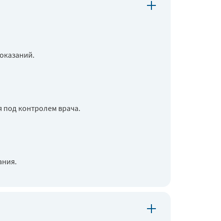
показаний.
 под контролем врача.
ания.