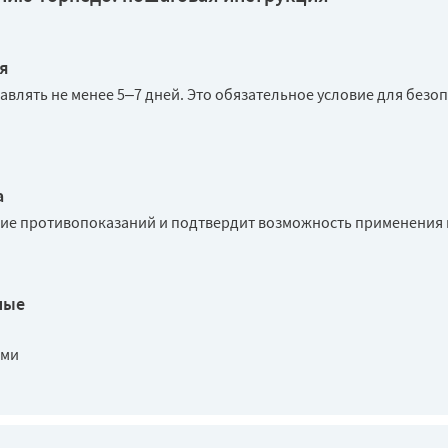
я
авлять не менее 5–7 дней. Это обязательное условие для без
а
чие противопоказаний и подтвердит возможность применения 
ные
ами