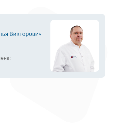
лья Викторович
лена: