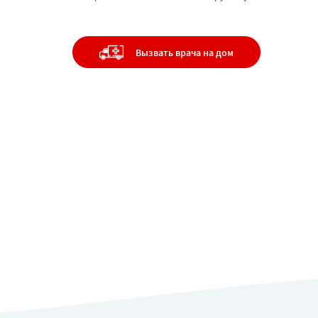
Цены
Наркологическа
помощь
Контакты
Вызвать врача на дом
Психиатрия