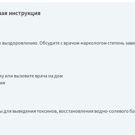
вая инструкция
 выздоровлению. Обсудите с врачом-наркологом степень зави
у или вызовите врача на дом
ния
ы для выведения токсинов, восстановления водно-солевого ба