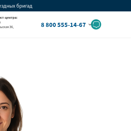
ездных бригад
кт-центра:
к
8 800 555-14-67
ьская 36,