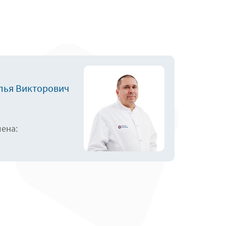
лья Викторович
лена: