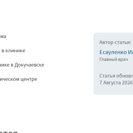
зма
Автор статьи:
 в клинике
Есауленко И
Главный врач
ике в Докучаевске
Статья обнов
гическом центре
7 Августа 2026