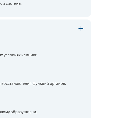
ной системы.
х условиях клиники.
и восстановления функций органов.
звому образу жизни.