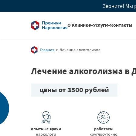
Звоните! Мы 
О Клинике
Услуги
Контакты
О Нас
Вывод из запоя
Главная
Лечение алкоголизма
Лицензии
Лечение
Лечение алкоголизма в 
алкоголизма
Юридическая
информация
Кодирование
цены от 3500 рублей
Методы оказания
Лечение
помощи
наркомании
Врачи
Реабилитация
опытные врачи
работаем
наркозависимых
наркологи
круглосуточно