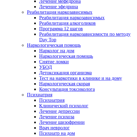
Лечение мефедрона
Лечение эфедрина
Реабилитация наркозависимых
Реабилитация наркозависимых
Реабилитация алкоголиков
Программа 12 шагов
Реабилитация наркозависимости по методу
Day Top
Наркологическая помощь
Нарколог на дом
Наркологическая помощь
Снятие ломки
УБОД
Детоксикация организма
Тест на наркотики в клинике и на дому
Наркологическая скорая
Консультация токсиколога
Психиатрия
Психиатрия
Клинический психолог
Лечение депрессии
Лечение психоза
Лечение шизофрении
Врач невролог
Психиатр на дом