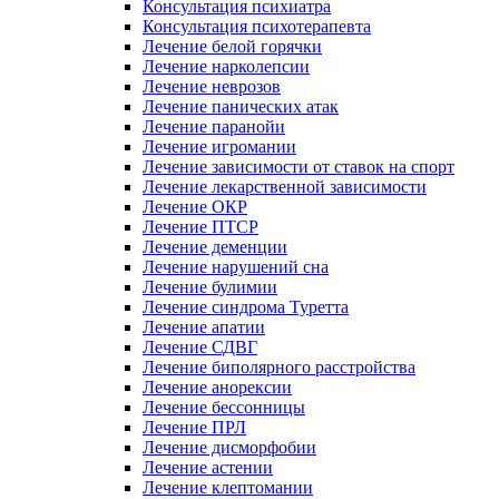
Консультация психиатра
Консультация психотерапевта
Лечение белой горячки
Лечение нарколепсии
Лечение неврозов
Лечение панических атак
Лечение паранойи
Лечение игромании
Лечение зависимости от ставок на спорт
Лечение лекарственной зависимости
Лечение ОКР
Лечение ПТСР
Лечение деменции
Лечение нарушений сна
Лечение булимии
Лечение синдрома Туретта
Лечение апатии
Лечение СДВГ
Лечение биполярного расстройства
Лечение анорексии
Лечение бессонницы
Лечение ПРЛ
Лечение дисморфобии
Лечение астении
Лечение клептомании