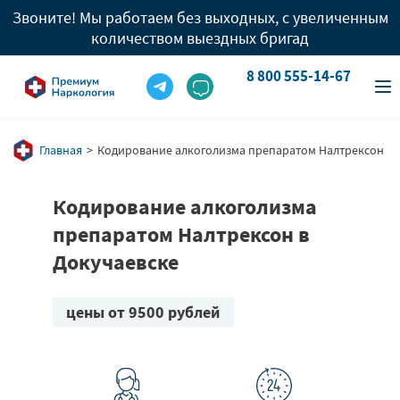
Звоните! Мы работаем без выходных, с увеличенным
количеством выездных бригад
8 800 555-14-67
info@premium-clinic.com
8 800 555-14-67
Вызов врача
8 909 977 96 05
Главная
Кодирование алкоголизма препаратом Налтрексон
Кодирование алкоголизма
препаратом Налтрексон в
Докучаевске
цены от 9500 рублей