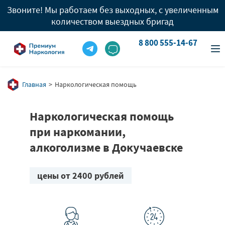
Звоните! Мы работаем без выходных, с увеличенным
количеством выездных бригад
8 800 555-14-67
info@premium-clinic.com
8 800 555-14-67
Вызов врача
8 909 977 96 05
Главная
Наркологическая помощь
Наркологическая помощь
при наркомании,
алкоголизме в Докучаевске
цены от 2400 рублей