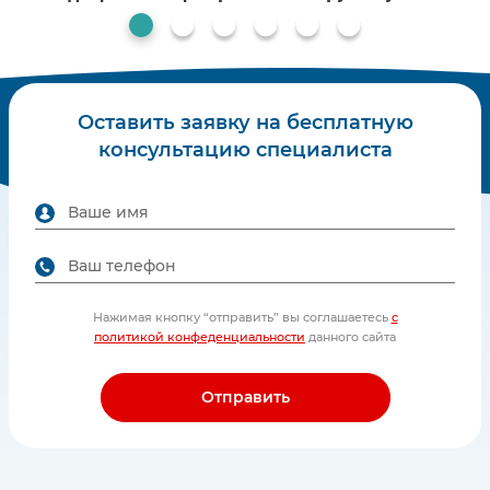
1
Оставить заявку на бесплатную
консультацию специалиста
Нажимая кнопку “отправить” вы соглашаетесь
с
политикой конфеденциальности
данного сайта
Отправить