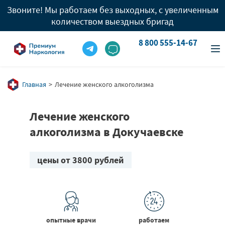
Звоните! Мы работаем без выходных, с увеличенным
количеством выездных бригад
8 800 555-14-67
info@premium-clinic.com
8 800 555-14-67
Вызов врача
8 909 977 96 05
Главная
Лечение женского алкоголизма
Лечение женского
алкоголизма в Докучаевске
цены от 3800 рублей
опытные врачи
работаем