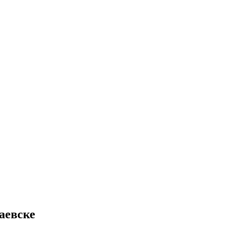
аевске