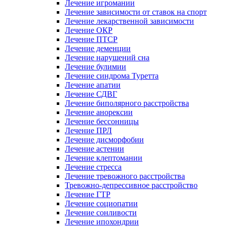
Лечение игромании
Лечение зависимости от ставок на спорт
Лечение лекарственной зависимости
Лечение ОКР
Лечение ПТСР
Лечение деменции
Лечение нарушений сна
Лечение булимии
Лечение синдрома Туретта
Лечение апатии
Лечение СДВГ
Лечение биполярного расстройства
Лечение анорексии
Лечение бессонницы
Лечение ПРЛ
Лечение дисморфобии
Лечение астении
Лечение клептомании
Лечение стресса
Лечение тревожного расстройства
Тревожно-депрессивное расстройство
Лечение ГТР
Лечение социопатии
Лечение сонливости
Лечение ипохондрии