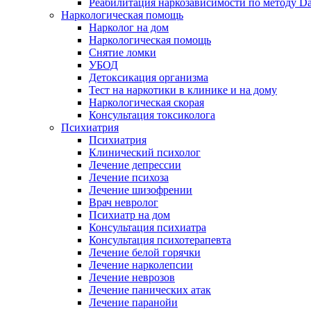
Реабилитация наркозависимости по методу D
Наркологическая помощь
Нарколог на дом
Наркологическая помощь
Снятие ломки
УБОД
Детоксикация организма
Тест на наркотики в клинике и на дому
Наркологическая скорая
Консультация токсиколога
Психиатрия
Психиатрия
Клинический психолог
Лечение депрессии
Лечение психоза
Лечение шизофрении
Врач невролог
Психиатр на дом
Консультация психиатра
Консультация психотерапевта
Лечение белой горячки
Лечение нарколепсии
Лечение неврозов
Лечение панических атак
Лечение паранойи