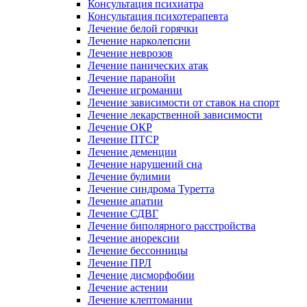
Консультация психиатра
Консультация психотерапевта
Лечение белой горячки
Лечение нарколепсии
Лечение неврозов
Лечение панических атак
Лечение паранойи
Лечение игромании
Лечение зависимости от ставок на спорт
Лечение лекарственной зависимости
Лечение ОКР
Лечение ПТСР
Лечение деменции
Лечение нарушений сна
Лечение булимии
Лечение синдрома Туретта
Лечение апатии
Лечение СДВГ
Лечение биполярного расстройства
Лечение анорексии
Лечение бессонницы
Лечение ПРЛ
Лечение дисморфобии
Лечение астении
Лечение клептомании