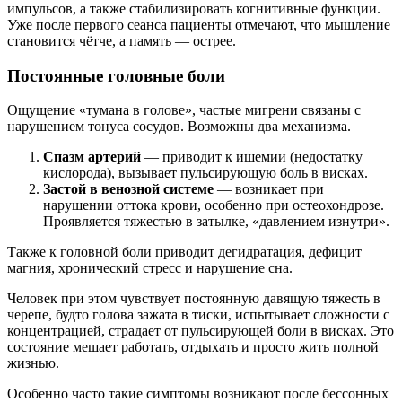
импульсов, а также стабилизировать когнитивные функции.
Уже после первого сеанса пациенты отмечают, что мышление
становится чётче, а память — острее.
Постоянные головные боли
Ощущение «тумана в голове», частые мигрени связаны с
нарушением тонуса сосудов. Возможны два механизма.
Спазм артерий
— приводит к ишемии (недостатку
кислорода), вызывает пульсирующую боль в висках.
Застой в венозной системе
— возникает при
нарушении оттока крови, особенно при остеохондрозе.
Проявляется тяжестью в затылке, «давлением изнутри».
Также к головной боли приводит дегидратация, дефицит
магния, хронический стресс и нарушение сна.
Человек при этом чувствует постоянную давящую тяжесть в
черепе, будто голова зажата в тиски, испытывает сложности с
концентрацией, страдает от пульсирующей боли в висках. Это
состояние мешает работать, отдыхать и просто жить полной
жизнью.
Особенно часто такие симптомы возникают после бессонных