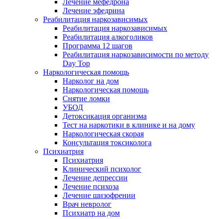
Лечение мефедрона
Лечение эфедрина
Реабилитация наркозависимых
Реабилитация наркозависимых
Реабилитация алкоголиков
Программа 12 шагов
Реабилитация наркозависимости по методу
Day Top
Наркологическая помощь
Нарколог на дом
Наркологическая помощь
Снятие ломки
УБОД
Детоксикация организма
Тест на наркотики в клинике и на дому
Наркологическая скорая
Консультация токсиколога
Психиатрия
Психиатрия
Клинический психолог
Лечение депрессии
Лечение психоза
Лечение шизофрении
Врач невролог
Психиатр на дом