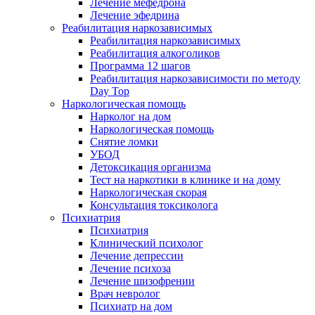
Лечение мефедрона
Лечение эфедрина
Реабилитация наркозависимых
Реабилитация наркозависимых
Реабилитация алкоголиков
Программа 12 шагов
Реабилитация наркозависимости по методу
Day Top
Наркологическая помощь
Нарколог на дом
Наркологическая помощь
Снятие ломки
УБОД
Детоксикация организма
Тест на наркотики в клинике и на дому
Наркологическая скорая
Консультация токсиколога
Психиатрия
Психиатрия
Клинический психолог
Лечение депрессии
Лечение психоза
Лечение шизофрении
Врач невролог
Психиатр на дом