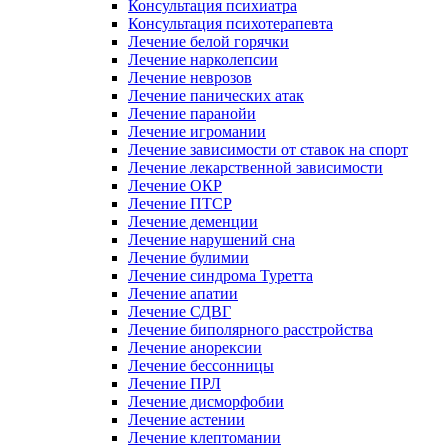
Консультация психиатра
Консультация психотерапевта
Лечение белой горячки
Лечение нарколепсии
Лечение неврозов
Лечение панических атак
Лечение паранойи
Лечение игромании
Лечение зависимости от ставок на спорт
Лечение лекарственной зависимости
Лечение ОКР
Лечение ПТСР
Лечение деменции
Лечение нарушений сна
Лечение булимии
Лечение синдрома Туретта
Лечение апатии
Лечение СДВГ
Лечение биполярного расстройства
Лечение анорексии
Лечение бессонницы
Лечение ПРЛ
Лечение дисморфобии
Лечение астении
Лечение клептомании